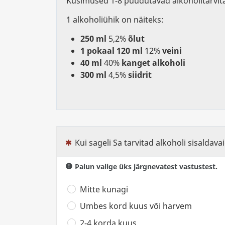
Küsimused 1-8 puudutavad alkoholitarvit
1 alkoholiühik on näiteks:
250 ml
5,2%
õlut
1 pokaal 120 ml
12%
veini
40 ml
40%
kanget alkoholi
300 ml
4,5%
siidrit
Kui sageli Sa tarvitad alkoholi sisaldava
(See küsimus on kohustuslik)
Palun valige üks järgnevatest vastustest.
Mitte kunagi
Umbes kord kuus või harvem
2-4 korda kuus