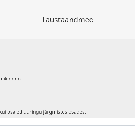
Taustaandmed
mmikloom)
ui osaled uuringu järgmistes osades.