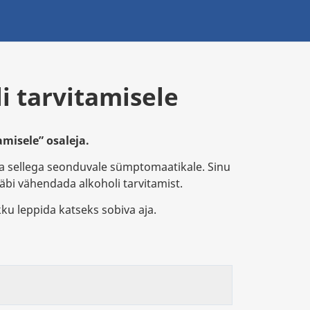
 tarvitamisele
misele” osaleja.
 ja sellega seonduvale sümptomaatikale. Sinu
äbi vähendada alkoholi tarvitamist.
kku leppida katseks sobiva aja.