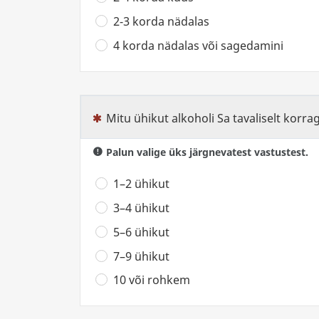
2-3 korda nädalas
4 korda nädalas või sagedamini
Mitu ühikut alkoholi Sa tavaliselt korra
(See küsimus on kohustuslik)
Palun valige üks järgnevatest vastustest.
1–2 ühikut
3–4 ühikut
5–6 ühikut
7–9 ühikut
10 või rohkem