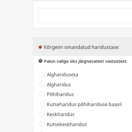
Kõrgeim omandatud haridustase:
(See küsimus on kohustuslik)
Palun valige üks järgnevatest vastustest.
Alghariduseta
Algharidus
Põhiharidus
Kutseharidus põhihariduse baasil
Keskharidus
Kutsekeskharidus