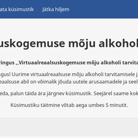
ata küsimustik
Jätka hiljem
suskogemuse mõju alkoholi
ngus ,,Virtuaalreaalsuskogemuse mõju alkoholi tarvita
ingus! Uurime virtuaalreaalsuse mõju alkoholi tarvitamisele
eaalsuse abil on võimalik jõuda uutele arusaamadele ja seel
leda, palun täida ära järgnev küsimustik. Seejärel saame ko
Küsimustiku täitmine võtab aega umbes 5 minutit.