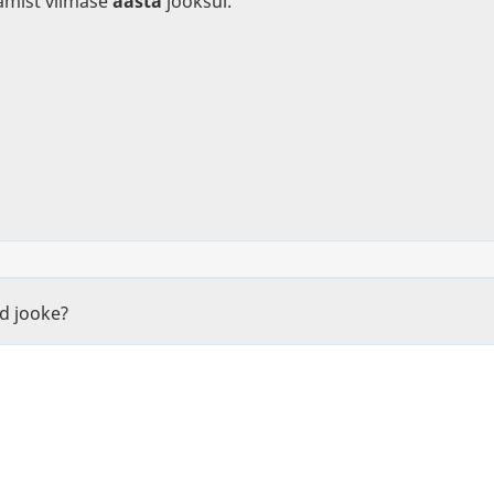
amist viimase
aasta
jooksul.
id jooke?