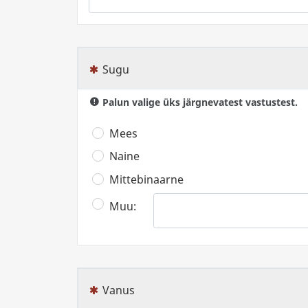
Sugu
(See küsimus on kohustuslik)
Palun valige üks järgnevatest vastustest.
Mees
Naine
Mittebinaarne
Muu:
Vanus
(See küsimus on kohustuslik)