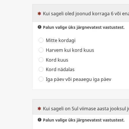
Kui sageli oled joonud korraga 6 või e
(See küsimus on kohustuslik)
Palun valige üks järgnevatest vastustest.
Mitte kordagi
Harvem kui kord kuus
Kord kuus
Kord nädalas
Iga päev või peaaegu iga päev
Kui sageli on Sul viimase aasta jooksul 
(See küsimus on kohustuslik)
Palun valige üks järgnevatest vastustest.