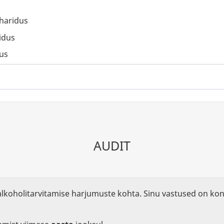
 haridus
idus
dus
AUDIT
koholitarvitamise harjumuste kohta. Sinu vastused on konf