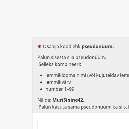
Osaleja kood ehk
pseudonüüm.
(See küsimus on kohustuslik)
Palun sisesta siia pseudonüüm.
Selleks kombineeri:
lemmiklooma nimi (või kujuteldav le
lemmikvärv
number 1–99
Näide:
MuriSinine42
.
Palun kasuta sama pseudonüümi ka siis, k