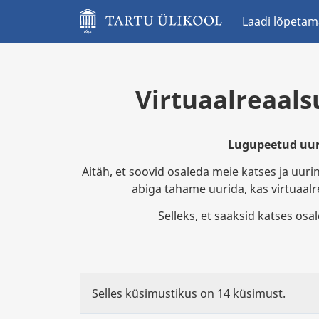
Laadi lõpetam
Virtuaalreaal
Lugupeetud uuri
Aitäh, et soovid osaleda meie katses ja uur
abiga tahame uurida, kas virtuaalr
Selleks, et saaksid katses osa
Selles küsimustikus on 14 küsimust.