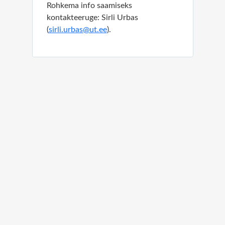
Rohkema info saamiseks
kontakteeruge: Sirli Urbas
(
sirli.urbas@ut.ee
)
.