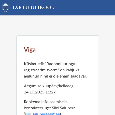
Viga
Küsimustik "Radooniuuringu
registreerimisvorm" on kahjuks
aegunud ning ei ole enam saadaval.
Aegumise kuupäev/kellaaeg:
24.10.2025 11:27.
Rohkema info saamiseks
kontakteeruge: Siiri Salupere
(
siiri.salupere@ut.ee
)
.