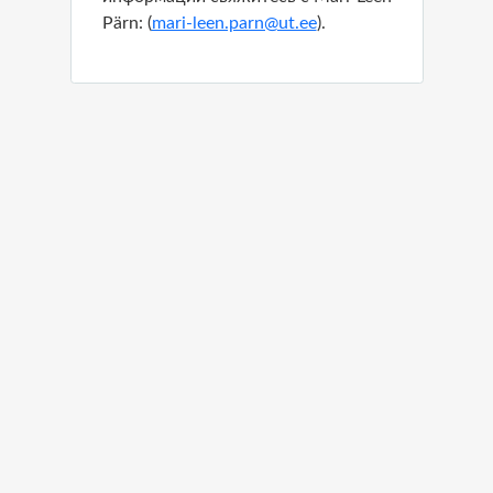
Pärn: (
mari-leen.parn@ut.ee
)
.