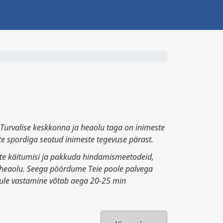
 Turvalise keskkonna ja heaolu taga on inimeste
ste spordiga seotud inimeste tegevuse pärast.
ejate käitumisi ja pakkuda hindamismeetodeid,
e heaolu. Seega pöördume Teie poole palvega
kule vastamine võtab aega 20-25 min