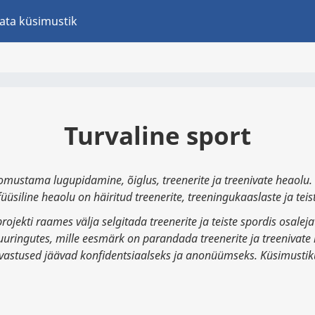
ata küsimustik
Turvaline sport
omustama lugupidamine, õiglus, treenerite ja treenivate heaolu.
üüsiline heaolu on häiritud treenerite, treeningukaaslaste ja tei
rojekti raames välja selgitada treenerite ja teiste spordis osal
uringutes, mille eesmärk on parandada treenerite ja treenivat
 vastused jäävad konfidentsiaalseks ja anonüümseks. Küsimusti