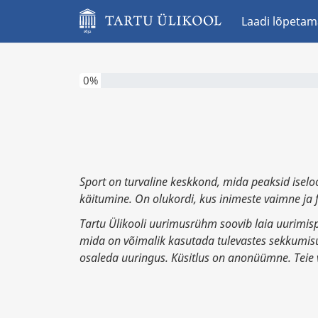
Laadi lõpetam
Olete selle küsimustiku täitnud 0%
0%
Sport on turvaline keskkond, mida peaksid iselo
käitumine. On olukordi, kus inimeste vaimne ja f
Tartu Ülikooli uurimusrühm soovib laia uurimisp
mida on võimalik kasutada tulevastes sekkumisu
osaleda uuringus. Küsitlus on anonüümne. Teie