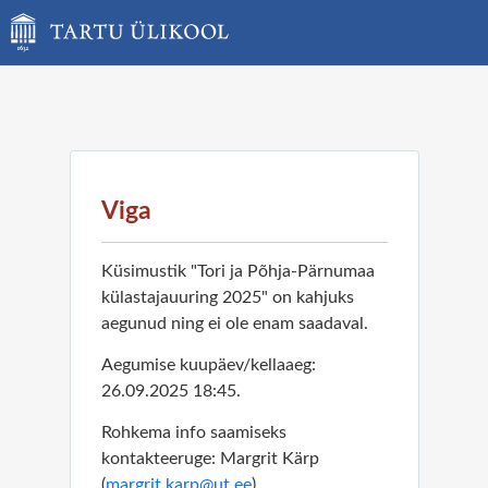
Viga
Küsimustik "Tori ja Põhja-Pärnumaa
külastajauuring 2025" on kahjuks
aegunud ning ei ole enam saadaval.
Aegumise kuupäev/kellaaeg:
26.09.2025 18:45.
Rohkema info saamiseks
kontakteeruge: Margrit Kärp
(
margrit.karp@ut.ee
)
.