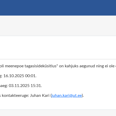
oli meenepoe tagasisideküsitlus" on kahjuks aegunud ning ei ole
g: 16.10.2025 00:01.
aeg: 03.11.2025 15:31.
 kontakteeruge: Juhan Kari (
juhan.kari@ut.ee
)
.