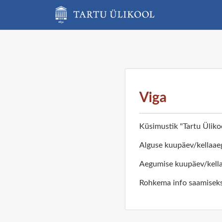
Viga
Küsimustik "Tartu Üliko
Alguse kuupäev/kellaae
Aegumise kuupäev/kella
Rohkema info saamiseks