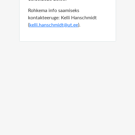
Rohkema info saamiseks
kontakteeruge: Kelli Hanschmidt
(
kelli.hanschmidt@ut.ee
)
.