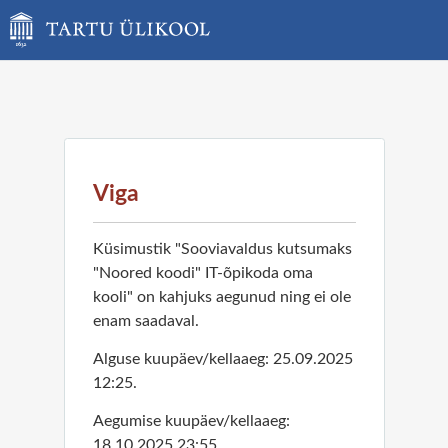
Viga
Küsimustik "Sooviavaldus kutsumaks
"Noored koodi" IT-õpikoda oma
kooli" on kahjuks aegunud ning ei ole
enam saadaval.
Alguse kuupäev/kellaaeg: 25.09.2025
12:25.
Aegumise kuupäev/kellaaeg:
18.10.2025 23:55.