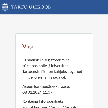
Viga
Küsimustik "Registreerimine
sümpoosionile „Universitas
Tartuensis 75“" on kahjuks aegunud
ning ei ole enam saadaval.
Aegumise kuupäev/kellaaeg:
08.02.2024 11:07.
Rohkema info saamiseks
kontakteeruge: Merilyn Merisalu