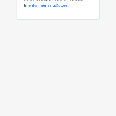
(
merilyn.merisalu@ut.ee
)
.