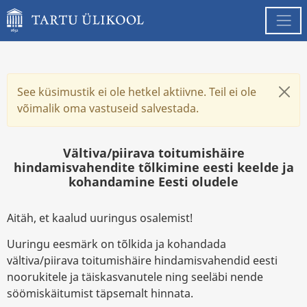
See küsimustik ei ole hetkel aktiivne. Teil ei ole
võimalik oma vastuseid salvestada.
Vältiva/piirava toitumishäire
hindamisvahendite tõlkimine eesti keelde ja
kohandamine Eesti oludele
Aitäh, et kaalud uuringus osalemist!
Uuringu eesmärk on tõlkida ja kohandada
vältiva/piirava toitumishäire hindamisvahendid eesti
noorukitele ja täiskasvanutele ning seeläbi nende
söömiskäitumist täpsemalt hinnata.