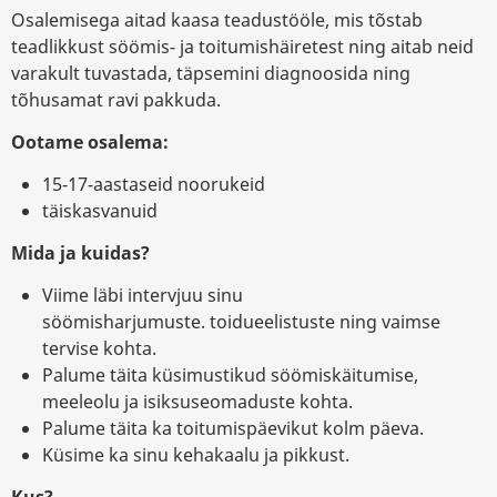
Osalemisega aitad kaasa teadustööle, mis tõstab
teadlikkust söömis- ja toitumishäiretest ning aitab neid
varakult tuvastada, täpsemini diagnoosida ning
tõhusamat ravi pakkuda.
Ootame osalema:
15-17-aastaseid noorukeid
täiskasvanuid
Mida ja kuidas?
Viime läbi intervjuu sinu
söömisharjumuste. toidueelistuste ning vaimse
tervise kohta.
Palume täita küsimustikud söömiskäitumise,
meeleolu ja isiksuseomaduste kohta.
Palume täita ka toitumispäevikut kolm päeva.
Küsime ka sinu kehakaalu ja pikkust.