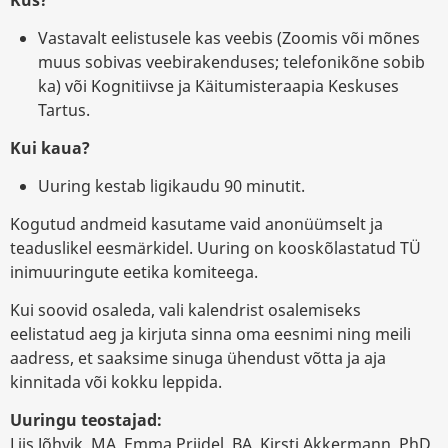
Kus?
Vastavalt eelistusele kas veebis (Zoomis või mõnes
muus sobivas veebirakenduses; telefonikõne sobib
ka) või Kognitiivse ja Käitumisteraapia Keskuses
Tartus.
Kui kaua?
Uuring kestab ligikaudu 90 minutit.
Kogutud andmeid kasutame vaid anonüümselt ja
teaduslikel eesmärkidel. Uuring on kooskõlastatud TÜ
inimuuringute eetika komiteega.
Kui soovid osaleda, vali kalendrist osalemiseks
eelistatud aeg ja kirjuta sinna oma eesnimi ning meili
aadress, et saaksime sinuga ühendust võtta ja aja
kinnitada või kokku leppida.
Uuringu teostajad:
Liis Jõhvik, MA, Emma Priidel, BA, Kirsti Akkermann, PhD