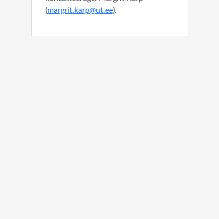
(
margrit.karp@ut.ee
)
.